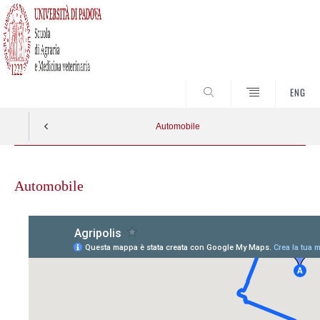
SEARCH
ENG
Automobile
Skip
to
Automobile
content