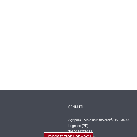
CONTATTI
Agripolis - Viale dell'Università, 16 - 35020 -
Legnaro (PD)
Tel 0498279423
Impostazioni privacy