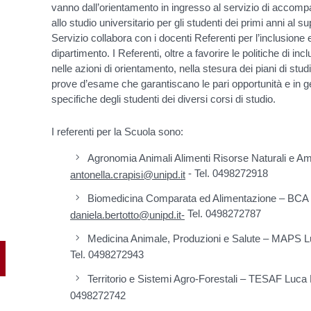
vanno dall’orientamento in ingresso al servizio di accomp
allo studio universitario per gli studenti dei primi anni al su
Servizio collabora con i docenti Referenti per l’inclusione e
dipartimento. I Referenti, oltre a favorire le politiche di in
nelle azioni di orientamento, nella stesura dei piani di studi
prove d’esame che garantiscano le pari opportunità e in g
specifiche degli studenti dei diversi corsi di studio.
I referenti per la Scuola sono:
Agronomia Animali Alimenti Risorse Naturali e A
- Tel. 0498272918
antonella.crapisi@unipd.it
Biomedicina Comparata ed Alimentazione – BCA D
Tel. 0498272787
daniela.bertotto@unipd.it-
Medicina Animale, Produzioni e Salute – MAPS L
Tel. 0498272943
Territorio e Sistemi Agro-Forestali – TESAF Luca
0498272742