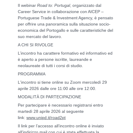
Il webinar
Road to: Portugal
, organizzato dal
Career Service in collaborazione con AICEP –
Portuguese Trade & Investment Agency, è pensato
per offrire una panoramica sulla situazione socio-
economica del Portogallo e sulle caratteristiche del
suo mercato del lavoro.
A CHI SI RIVOLGE
L’incontro ha carattere formativo ed informativo ed
è aperto a persone iscritte, laureande e
neolaureate di
tutti i corsi di studio
.
PROGRAMMA
L'incontro si tiene online su
Zoom mercoledì 29
aprile 2026 dalle ore 11:00 alle ore 12:00
.
MODALITÀ DI PARTECIPAZIONE
Per partecipare è necessario registrarsi
entro
martedì 28 aprile 2026
al seguente
link:
www.unipd.it/road2pt
Il link per l’accesso all’incontro online è inviato
all'indirizzo mail con cui è stata effettuata la