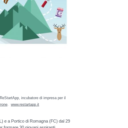
ReStartApp, incubatore di impresa per il
rone
.
www.restartapp.it
L) e a Portico di Romagna (FC) dal 29
r formare 30 giovani aspiranti