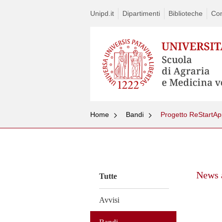
Unipd.it
Dipartimenti
Biblioteche
Con
Home
Bandi
Progetto ReStartA
Vai
al
contenuto
News 
Tutte
Avvisi