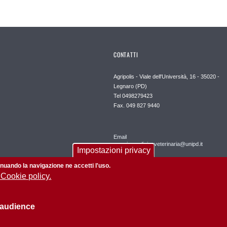
CONTATTI
Agripolis - Viale dell'Università, 16 - 35020 -
Legnaro (PD)
Tel 0498279423
Fax. 049 827 9440
Email
agraria.medicinaveterinaria@unipd.it
Impostazioni privacy
tinuando la navigazione ne accetti l'uso.
 Cookie policy.
 audience
Informazioni sul sito
Privacy policy