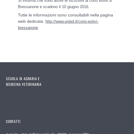
Si informa che sono attive le iscrizioni ai corsi estivi a
Bressanone e scadono il 10 giugno 2016.
Tutte le informazioni sono consultabili nella pagina
web dedicata:
http://www.unipd.it/corsi-estivi-
bressanone
SCUOLA DI AGRARIA E
MEDICINA VETERINARIA
CONTATTI