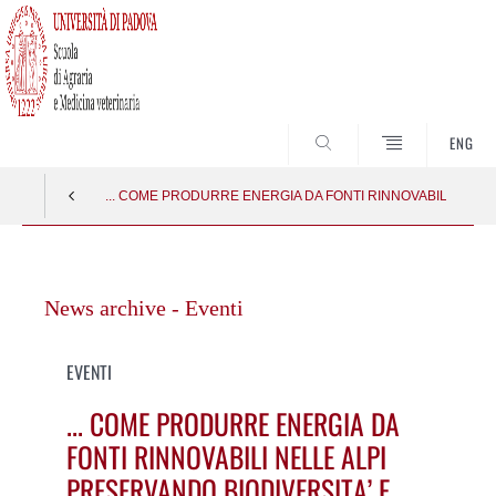
SEARCH
ENG
... COME PRODURRE ENERGIA DA FONTI RINNOVABILI NELLE
Vai
al
News archive - Eventi
contenuto
EVENTI
... COME PRODURRE ENERGIA DA
FONTI RINNOVABILI NELLE ALPI
PRESERVANDO BIODIVERSITA’ E