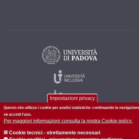
Impostazioni privacy
Questo sito utilizza i cookie per analisi statistiche: continuando la navigazion
ne accetti l'uso.
Per maggiori informazioni consulta la nostra Cookie policy.
© 2026 Università di Padova - Tutti i diritti riservati
P.I. 00742430283 C.F. 80006480281
Cookie tecnici - strettamente necessari