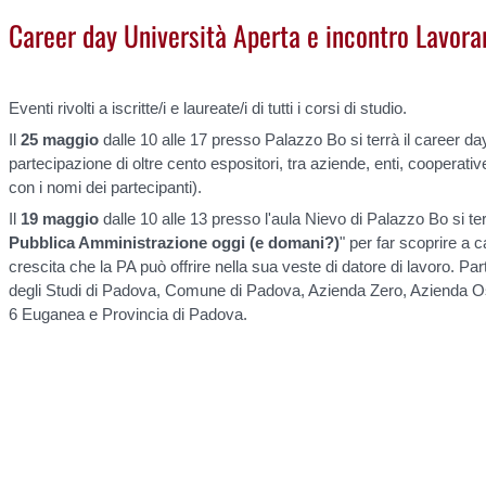
Career day Università Aperta e incontro Lavora
Eventi rivolti a iscritte/i e laureate/i di tutti i corsi di studio.
Il
25 maggio
dalle 10 alle 17 presso Palazzo Bo si terrà il career d
partecipazione di oltre cento espositori, tra aziende, enti, cooperative
con i nomi dei partecipanti).
Il
19 maggio
dalle 10 alle 13 presso l'aula Nievo di Palazzo Bo si terr
Pubblica Amministrazione oggi (e domani?)
" per far scoprire a c
crescita che la PA può offrire nella sua veste di datore di lavoro. P
degli Studi di Padova, Comune di Padova, Azienda Zero, Azienda Os
6 Euganea e Provincia di Padova.