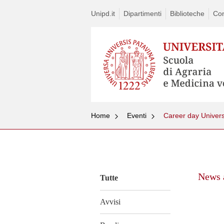
Unipd.it
Dipartimenti
Biblioteche
Con
Home
Eventi
Career day Univers
Vai
al
contenuto
News a
Tutte
Avvisi